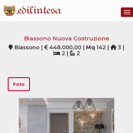
To
Biassono Nuova Costruzione
Biassono |
448.000,00 |
Mq
142 |
3 |
2 |
2
Foto