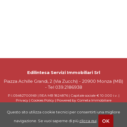
Edilintesa Servizi Immobiliari Srl
Piazza Achille Grandi, 2 (Via Zucchi) - 20900 Monza (MB)
- Tel
039.2186938
P.I.05482700969 | REA MB 1824876 | Capitale sociale € 10.000 i.v. |
Privacy
|
Cookies Policy
|
Powered by Cometa Immobiliare
Questo sito utilizza cookie tecnici per consentirti una migliore
OK
navigazione. Se vuoi saperne di più
clicca qui
.