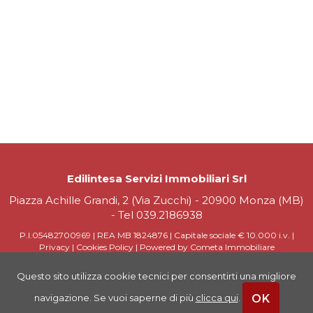
Edilintesa Servizi Immobiliari Srl
Piazza Achille Grandi, 2 (Via Zucchi) - 20900 Monza (MB)
- Tel
039.2186938
P.I.05482700969 | REA MB 1824876 | Capitale sociale € 10.000 i.v. |
Privacy
|
Cookies Policy
|
Powered by Cometa Immobiliare
Questo sito utilizza cookie tecnici per consentirti una migliore
OK
navigazione. Se vuoi saperne di più
clicca qui
.