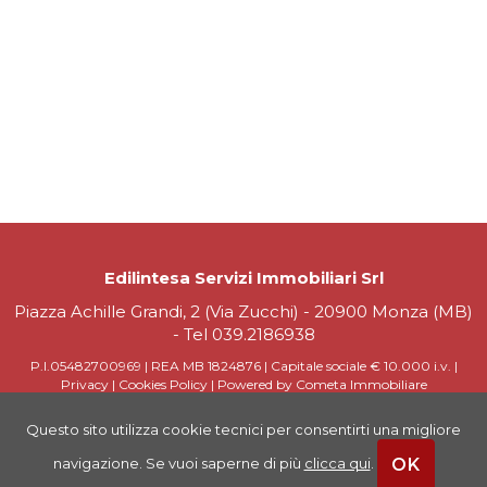
Edilintesa Servizi Immobiliari Srl
Piazza Achille Grandi, 2 (Via Zucchi) - 20900 Monza (MB)
- Tel
039.2186938
P.I.05482700969 | REA MB 1824876 | Capitale sociale € 10.000 i.v. |
Privacy
|
Cookies Policy
|
Powered by Cometa Immobiliare
Questo sito utilizza cookie tecnici per consentirti una migliore
OK
navigazione. Se vuoi saperne di più
clicca qui
.