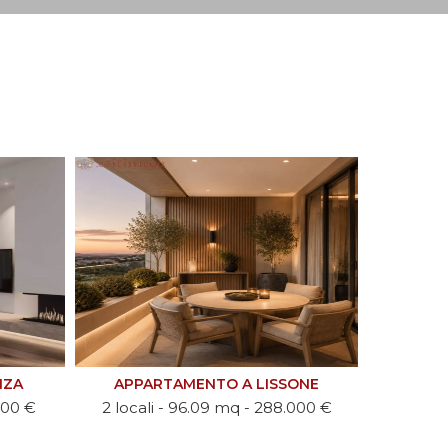
ONE
APPARTAMENTO A BESANA IN BRIANZA
APPART
.000 €
6 locali - 421 mq - 3.800 €
2 loca