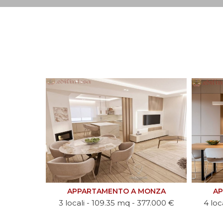
ONZA
APPARTAMENTO A MONZA
AP
77.000 €
4 locali - 124.86 mq - 456.000 €
3 lo