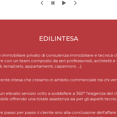
EDILINTESA
io immobiliare privato di consulenza immobiliare e tecnica ch
e con un team composto da seri professionisti, architetti e
i, terra/cielo, appartamenti, capannoni…..).
rente intesa che creiamo in ambito commerciale tra chi ve
n elevato servizio volto a soddisfare a 360° l’esigenza del c
le offrendo una totale assistenza sia per gli aspetti tecnici, 
 passo per passo il cliente sino alla conclusione dell’affa