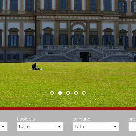
tipologia
comune
pr