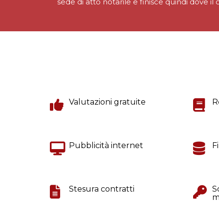
sede di atto notarile e finisce quindi dove il 
Valutazioni gratuite
R
Pubblicità internet
F
Stesura contratti
S
m