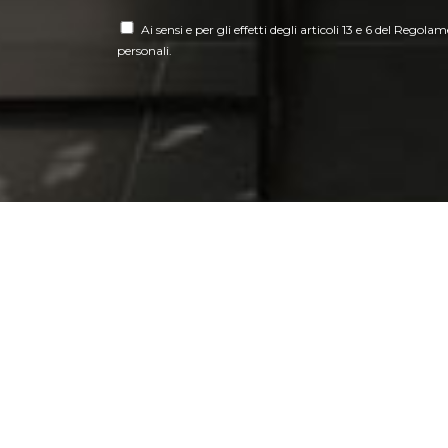
Ai sensi e per gli effetti degli articoli 13 e 6 del Regol
personali.