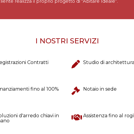
cliente realizza il proprio progetto di “Abitare Ideale”.
I NOSTRI SERVIZI
egistrazioni Contratti
Studio di architettur
inanziamenti fino al 100%
Notaio in sede
oluzioni d'arredo chiavi in
Assistenza fino al rog
ano