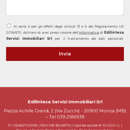
Ai sensi e per gli effetti degli articoli 13 e 6 del Regolamento UE
2016/679, dichiaro di aver preso visione dell’
informativa
di
Edilintesa
Servizi Immobiliari Srl
per il trattamento dei dati personali.
Edilintesa Servizi Immobiliari Srl
Piazza Achille Grandi, 2 (Via Zucchi) - 20900 Monza (MB)
– Tel
039.2186938
P.I.05482700969 | REA MB 1824876 | Capitale sociale € 10.000 i.v. |